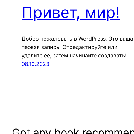
Привет, мир!
Добро пожаловать в WordPress. Это ваша
первая запись. Отредактируйте или
удалите ее, затем начинайте создавать!
08.10.2023
Got any book recommen