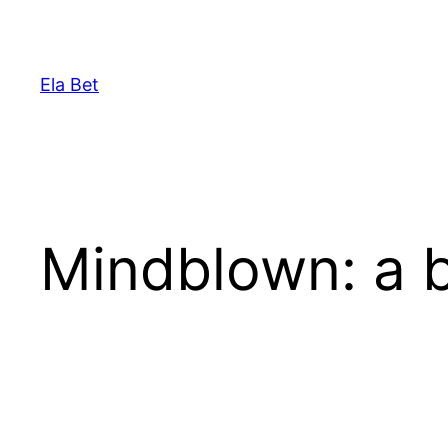
Skip
to
content
Ela Bet
Mindblown: a b